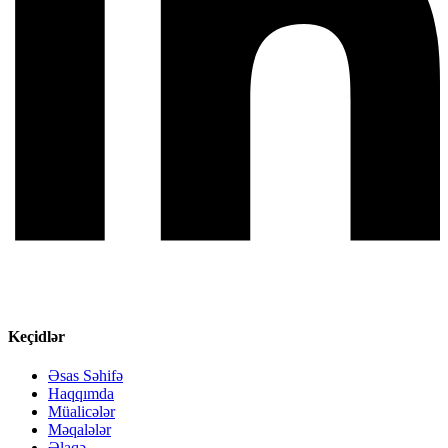
Keçidlər
Əsas Səhifə
Haqqımda
Müalicələr
Məqalələr
Əlaqə