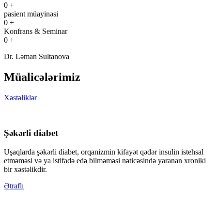
0
+
pasient müayinəsi
0
+
Konfrans & Seminar
0
+
Dr. Ləman Sultanova
Müalicələrimiz
Xəstəliklər
Şəkərli diabet
Uşaqlarda şəkərli diabet, orqanizmin kifayət qədər insulin istehsal
etməməsi və ya istifadə edə bilməməsi nəticəsində yaranan xroniki
bir xəstəlikdir.
Ətraflı