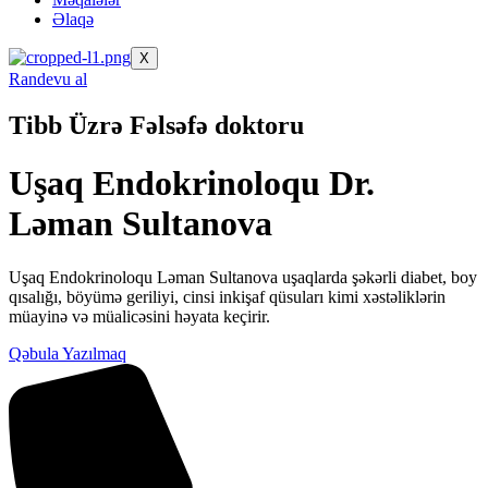
Əlaqə
X
Randevu al
Tibb Üzrə Fəlsəfə doktoru
Uşaq Endokrinoloqu Dr.
Ləman Sultanova
Uşaq Endokrinoloqu Ləman Sultanova uşaqlarda şəkərli diabet, boy
qısalığı, böyümə geriliyi, cinsi inkişaf qüsuları kimi xəstəliklərin
müayinə və müalicəsini həyata keçirir.
Qəbula Yazılmaq