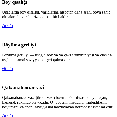
Boy qısalığı
Uşaqlarda boy qısalığı, yaşıdlarına nisbətən daha aşağı boya sahib
olmaları ilə xarakterizə olunan bir haldır.
Ətraflı
Böyümə geriliyi
Böyümə geriliyi — uşağın boy və ya çəki artımının yaşı və cinsinə
uyğun normal səviyyədən geri qalmasıdır.
Ətraflı
Qalxanabənzər vəzi
Qalxanabənzər vəzi (tiroid vəzi) boynun ön hissəsində yerləşən,
kəpənək şəklində bir vəzidir. O, bədənin maddələr mübadiləsini,
böyüməni və enerji səviyyəsini tənzimləyən hormonlar istehsal edir.
Ətraflı