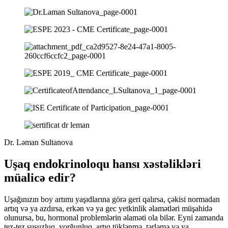
Dr. Ləman Sultanova
Uşaq endokrinoloqu hansı xəstəlikləri
müalicə edir?
Uşağınızın boy artımı yaşıdlarına görə geri qalırsa, çəkisi normadan
artıq və ya azdırsa, erkən və ya gec yetkinlik əlamətləri müşahidə
olunursa, bu, hormonal problemlərin əlaməti ola bilər. Eyni zamanda
tez-tez susuzluq, yorğunluq, artıq tüklənmə, tərləmə və ya