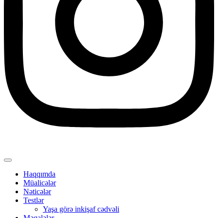
Haqqımda
Müalicələr
Nəticələr
Testlər
Yaşa görə inkişaf cədvəli
Məqalələr