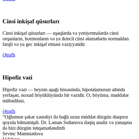
Cinsi inkişaf qüsurları
Cinsi inkişaf qüsurları — uşaqlarda və yeniyetmələrdə cinsi
orqanların, hormonların və ya ikincil cinsi əlamətlərin normaldan
fərqli və ya gec inkişaf etməsi vəziyyətidir.
Ətraflı
Hipofiz vəzi
Hipofiz vəzi — beynin aşağı hissəsində, hipotalamusun altında
yerləşən, noxud böyüklüyündə bir vəzidir. O, böyümə, maddələr
mübadiləsi,
Ətraflı
“Oğlumun şəkər xəstəliyi ilə bağlı uzun müddət düzgün diaqnoz
qoyula bilməmişdi. Dr. Ləman Sultanova dəqiq analiz və yanaşma
ilə bizi düzgün istiqamətləndirdi
Sevinc Məmmədova