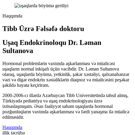
Haqqımda
Tibb Üzrə Fəlsəfə doktoru
Uşaq Endokrinoloqu Dr. Ləman
Sultanova
Hormonal problemlərin vaxtında aşkarlanması və müalicəsi
uşaqların normal inkişafı üçün vacibdir. Dr. Ləman Sultanova
olaraq, uşaqlarda böyümə, yetkinlik, şəkər xəstəliyi, qalxanabənzər
vəzi və digər endokrin xəstəliklərin diaqnoz və müalicəsini peşəkar
şəkildə həyata keçirirəm.
2000-2006-cı illərdə Azərbaycan Tibb Universitetində təhsil almış,
Türkiyədə pediatriya və uşaq endokrinologiyası üzrə
ixtisaslaşmışam. Əsas fəaliyyət sahəm uşaqlarda hormonal
pozğunluqların vaxtında aşkarlanması və fərdi yanaşma ilə müalicə
edilməsidir.
Haqqımda
illik təcrübə