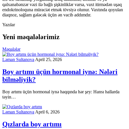
qalxanabənzər vəzi ilə bağlı şişkinliklər varsa, vaxt itirmədən uşaq
endokrinoloquna müraciət etmək tövsiyə olunur. Vaxtında qoyulan
diaqnoz, sağlam gələcək üçün ən vacib addımdır.
Yazılar
Yeni məqalələrimiz
Məqalələr
Ləman Sultanova
April 25, 2026
Boy artımı üçün hormonal iynə: Nələri
bilməliyik?
Boy artımı üçün hormonal iynə haqqında hər şey: Hansı hallarda
təyin…
Ləman Sultanova
April 6, 2026
Qızlarda boy artımı