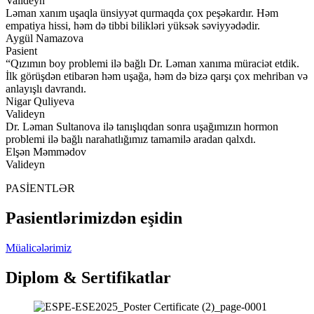
Valideyn
Ləman xanım uşaqla ünsiyyət qurmaqda çox peşəkardır. Həm
empatiya hissi, həm də tibbi bilikləri yüksək səviyyədədir.
Aygül Namazova
Pasient
“Qızımın boy problemi ilə bağlı Dr. Ləman xanıma müraciət etdik.
İlk görüşdən etibarən həm uşağa, həm də bizə qarşı çox mehriban və
anlayışlı davrandı.
Nigar Quliyeva
Valideyn
Dr. Ləman Sultanova ilə tanışlıqdan sonra uşağımızın hormon
problemi ilə bağlı narahatlığımız tamamilə aradan qalxdı.
Elşən Məmmədov
Valideyn
PASİENTLƏR
Pasientlərimizdən eşidin
Müalicələrimiz
Diplom & Sertifikatlar