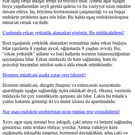
Hər uşaq fərqli inkişaf tempi ilə böyüyə bilər. Amma əgər uşağın
boyu yaşıdlarından xeyli geridə qalırsa və bu vəziyyət uzun müddət
davam edirsə, bu, böyümə hormonunun çatışmazlığı və ya başqa
endokrin problemə işarə edə bilər. Bu halda uşaq endokrinoloquna
müraciət etmək vacibdir.
Uşağımda erkən yetkinlik əlamətləri görünür. Bu təhlükəlidirmi?
Bəzi uşaqlarda yetkinlik əlamətləri normaldan daha erkən başlaya
bilər (qızlarda 8 yaşdan əvvəl, oğlanlarda 9 yaşdan əvvəl). Bu,
"erkən yetkinlik" adlanır və bəzi hallarda hormon balanssızlığından
qaynaqlana bilər. Erkən müdaxilə ilə həm sağlamlıq, həm də
psixoloji baxımdan müsbət nəticə əldə etmək mümkündür.
Hormon müalicəsi uşağa zərər verə bilərmi?
Hormon müalicəsi, düzgün diaqnoz və mütəxəssis nəzarətində
aparıldıqda uşağın sağlamlığı üçün təhlükəli deyil. Əksinə, vaxtında
müdaxilə bir çox xəstəliklərin qarşısını ala bilər. Lakin bu müalicə
yalnız həkimin göstərişi ilə və daimi izləmə ilə aparılmalıdır.
Hər uşaq endokrin problemləri üçün mütləq test verməlidirmi?
Xeyr, əgər uşaq normal boy inkişafı, çəki artımı və ümumi sağlamlıq
göstərirsə, rutin testlərə ehtiyac yoxdur. Amma valideyn kimi
uşağınızda inkişafda ləngimə, hormonal dəyişikliklər, artıq çəki və