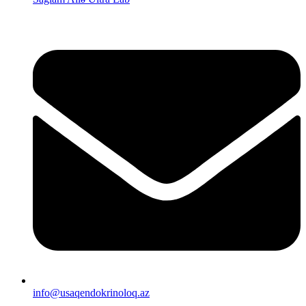
info@usaqendokrinoloq.az