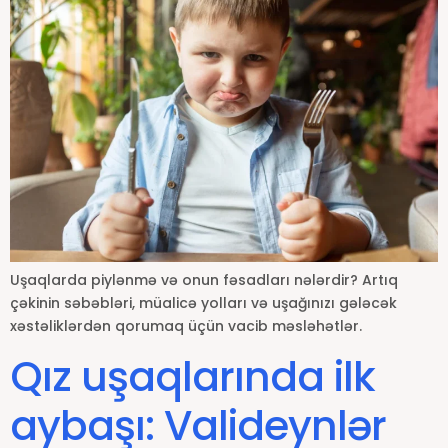
Uşaqlarda piylənmə və onun fəsadları nələrdir? Artıq
çəkinin səbəbləri, müalicə yolları və uşağınızı gələcək
xəstəliklərdən qorumaq üçün vacib məsləhətlər.
Qız uşaqlarında ilk
aybaşı: Valideynlər