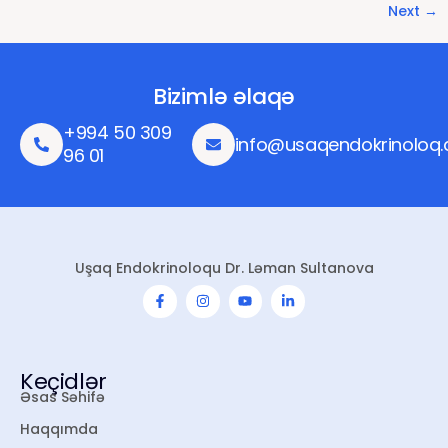
Next
→
Bizimlə əlaqə
+994 50 309
info@usaqendokrinoloq.
96 01
Uşaq Endokrinoloqu Dr. Ləman Sultanova
Keçidlər
Əsas Səhifə
Haqqımda