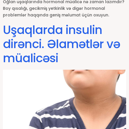
Oğlan uşaqlarında hormonal müalicə nə zaman lazımdır?
Boy qısalığı, gecikmiş yetkinlik və digər hormonal
problemlər haqqında geniş məlumat üçün oxuyun.
Uşaqlarda insulin
dirənci. Əlamətlər və
müalicəsi