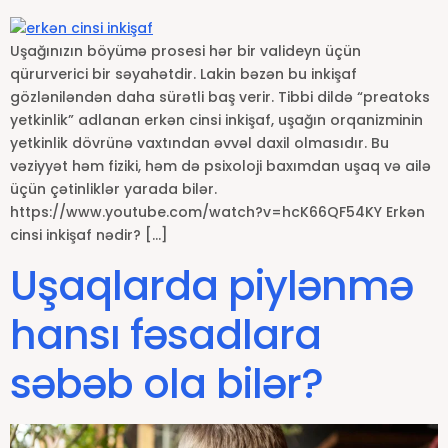
Uşağınızın böyümə prosesi hər bir valideyn üçün
qürurverici bir səyahətdir. Lakin bəzən bu inkişaf
gözləniləndən daha sürətli baş verir. Tibbi dildə “preatoks
yetkinlik” adlanan erkən cinsi inkişaf, uşağın orqanizminin
yetkinlik dövrünə vaxtından əvvəl daxil olmasıdır. Bu
vəziyyət həm fiziki, həm də psixoloji baxımdan uşaq və ailə
üçün çətinliklər yarada bilər.
https://www.youtube.com/watch?v=hcK66QF54KY Erkən
cinsi inkişaf nədir? […]
Uşaqlarda piylənmə
hansı fəsadlara
səbəb ola bilər?