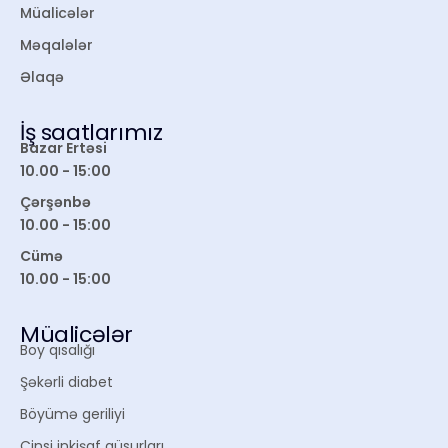
Müalicələr
Məqalələr
Əlaqə
İş saatlarımız
Bazar Ertəsi
10.00 - 15:00
Çərşənbə
10.00 - 15:00
Cümə
10.00 - 15:00
Müalicələr
Boy qısalığı
Şəkərli diabet
Böyümə geriliyi
Cinsi inkişaf qüsurları