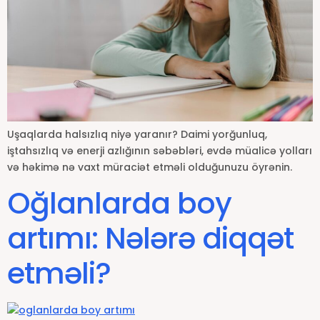
Uşaqlarda halsızlıq niyə yaranır? Daimi yorğunluq,
iştahsızlıq və enerji azlığının səbəbləri, evdə müalicə yolları
və həkimə nə vaxt müraciət etməli olduğunuzu öyrənin.
Oğlanlarda boy
artımı: Nələrə diqqət
etməli?