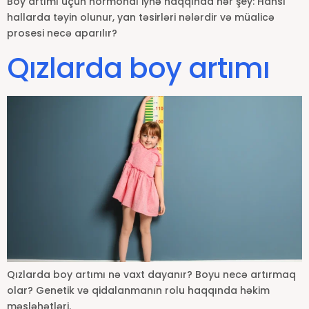
Boy artımı üçün hormonal iynə haqqında hər şey: Hansı
hallarda təyin olunur, yan təsirləri nələrdir və müalicə
prosesi necə aparılır?
Qızlarda boy artımı
Qızlarda boy artımı nə vaxt dayanır? Boyu necə artırmaq
olar? Genetik və qidalanmanın rolu haqqında həkim
məsləhətləri.