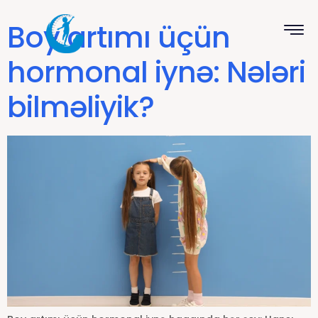
Boy artımı üçün
hormonal iynə: Nələri
bilməliyik?