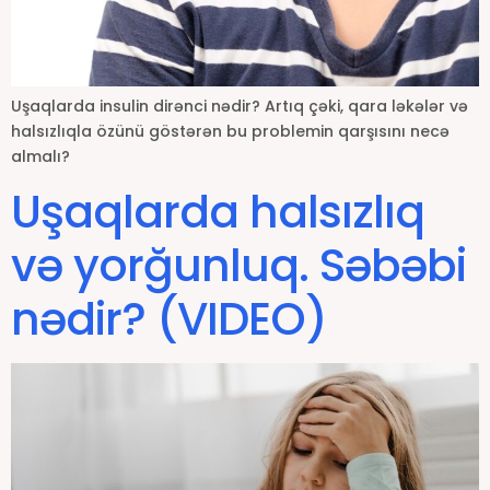
Uşaqlarda insulin dirənci nədir? Artıq çəki, qara ləkələr və
halsızlıqla özünü göstərən bu problemin qarşısını necə
almalı?
Uşaqlarda halsızlıq
və yorğunluq. Səbəbi
nədir? (VIDEO)