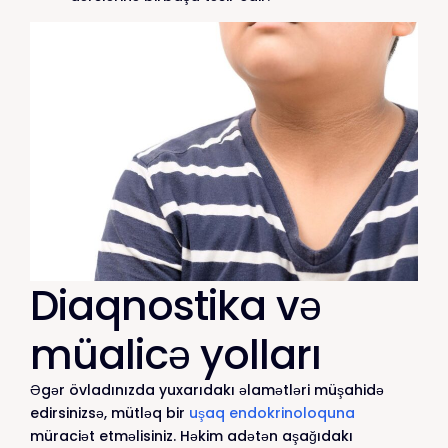
Diaqnostika və
müalicə yolları
Əgər övladınızda yuxarıdakı əlamətləri müşahidə
edirsinizsə, mütləq bir
uşaq endokrinoloquna
müraciət etməlisiniz. Həkim adətən aşağıdakı