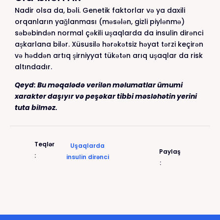
Nadir olsa da, bəli. Genetik faktorlar və ya daxili
orqanların yağlanması (məsələn, gizli piylənmə)
səbəbindən normal çəkili uşaqlarda da insulin dirənci
aşkarlana bilər. Xüsusilə hərəkətsiz həyat tərzi keçirən
və həddən artıq şirniyyat tükətən arıq uşaqlar da risk
altındadır.
Qeyd: Bu məqalədə verilən məlumatlar ümumi
xarakter daşıyır və peşəkar tibbi məsləhətin yerini
tuta bilməz.
Teqlər
Uşaqlarda
Paylaş
:
insulin dirənci
: