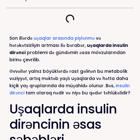
Son illərdə
uşaqlar arasında piylənmə
və
hərəkətsizliyin artması ilə bərabər,
uşaqlarda insulin
dirənci
problemi də gündəmin əsas mövzularından
birinə çevrilib.
Əvvəllər yalnız böyüklərdə rast gəlinən bu metabolik
vəziyyət, artıq məktəb yaşlı uşaqlarda və hətta daha
kiçik yaş qruplarında da müşahidə olunur. Bəs,
insulin
dirənci
tam olaraq nədir və niyə bu qədər təhlükəlidir?
Uşaqlarda insulin
dirəncinin əsas
səbəbləri