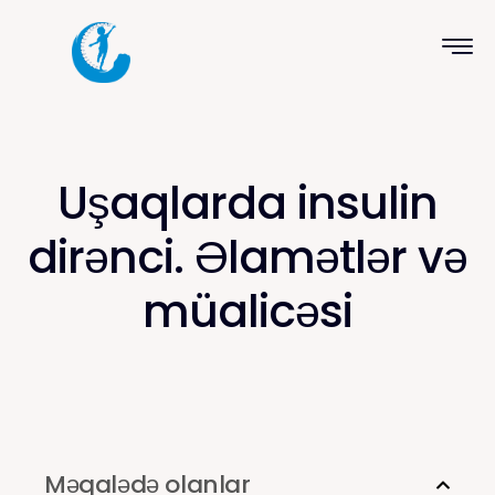
Uşaqlarda insulin
dirənci. Əlamətlər və
müalicəsi
Məqalədə olanlar