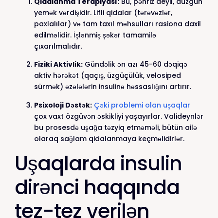
Qidalanma Terapiyası:
Bu, pəhriz deyil, düzgün
yemək vərdişidir. Lifli qidalar (tərəvəzlər,
paxlalılar) və tam taxıl məhsulları rasiona daxil
edilməlidir. İşlənmiş şəkər tamamilə
çıxarılmalıdır.
Fiziki Aktivlik:
Gündəlik ən azı 45-60 dəqiqə
aktiv hərəkət (qaçış, üzgüçülük, velosiped
sürmək) əzələlərin insulinə həssaslığını artırır.
Psixoloji Dəstək:
Çəki problemi olan uşaqlar
çox vaxt özgüvən əskikliyi yaşayırlar. Valideynlər
bu prosesdə uşağa təzyiq etməməli, bütün ailə
olaraq sağlam qidalanmaya keçməlidirlər.
Uşaqlarda insulin
dirənci haqqında
tez-tez verilən