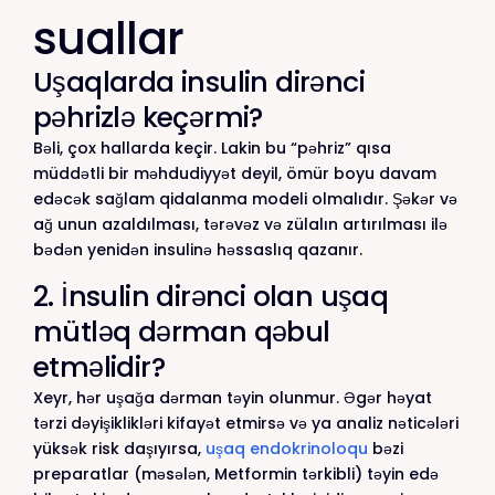
suallar
Uşaqlarda insulin dirənci
pəhrizlə keçərmi?
Bəli, çox hallarda keçir. Lakin bu “pəhriz” qısa
müddətli bir məhdudiyyət deyil, ömür boyu davam
edəcək sağlam qidalanma modeli olmalıdır. Şəkər və
ağ unun azaldılması, tərəvəz və zülalın artırılması ilə
bədən yenidən insulinə həssaslıq qazanır.
2. İnsulin dirənci olan uşaq
mütləq dərman qəbul
etməlidir?
Xeyr, hər uşağa dərman təyin olunmur. Əgər həyat
tərzi dəyişiklikləri kifayət etmirsə və ya analiz nəticələri
yüksək risk daşıyırsa,
uşaq endokrinoloqu
bəzi
preparatlar (məsələn, Metformin tərkibli) təyin edə