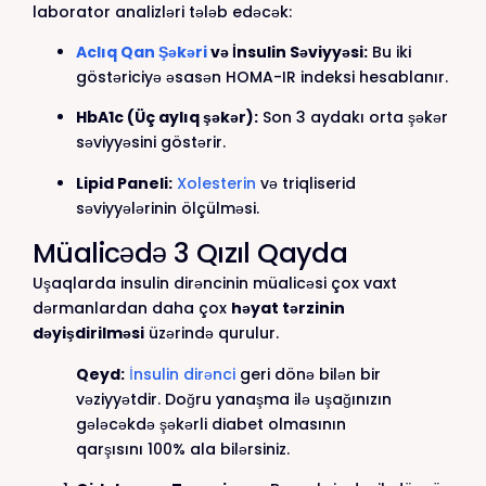
laborator analizləri tələb edəcək:
Aclıq Qan Şəkəri
və İnsulin Səviyyəsi:
Bu iki
göstəriciyə əsasən HOMA-IR indeksi hesablanır.
HbA1c (Üç aylıq şəkər):
Son 3 aydakı orta şəkər
səviyyəsini göstərir.
Lipid Paneli:
Xolesterin
və triqliserid
səviyyələrinin ölçülməsi.
Müalicədə 3 Qızıl Qayda
Uşaqlarda insulin dirəncinin müalicəsi çox vaxt
dərmanlardan daha çox
həyat tərzinin
dəyişdirilməsi
üzərində qurulur.
Qeyd:
İnsulin dirənci
geri dönə bilən bir
vəziyyətdir. Doğru yanaşma ilə uşağınızın
gələcəkdə şəkərli diabet olmasının
qarşısını 100% ala bilərsiniz.