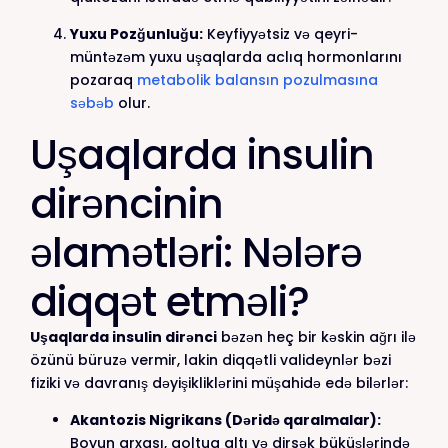
Yuxu Pozğunluğu:
Keyfiyyətsiz və qeyri-
müntəzəm yuxu uşaqlarda aclıq hormonlarını
pozaraq
metabolik balansın pozulmasına
səbəb
olur.
Uşaqlarda insulin
dirəncinin
əlamətləri: Nələrə
diqqət etməli?
Uşaqlarda insulin dirənci
bəzən heç bir kəskin ağrı ilə
özünü büruzə vermir, lakin diqqətli valideynlər bəzi
fiziki və davranış dəyişikliklərini müşahidə edə bilərlər:
Akantozis Nigrikans (Dəridə qaralmalar):
Boyun arxası, qoltuq altı və dirsək büküşlərində