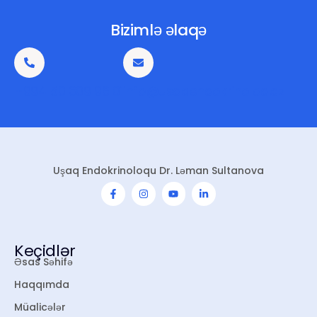
Bizimlə əlaqə
+994 50 309 96 01
info@usaqendokrinoloq.az
Uşaq Endokrinoloqu Dr. Ləman Sultanova
Keçidlər
Əsas Səhifə
Haqqımda
Müalicələr