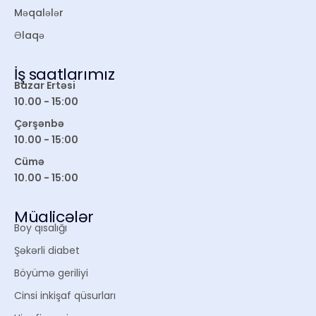
Məqalələr
Əlaqə
İş saatlarımız
Bazar Ertəsi
10.00 - 15:00
Çərşənbə
10.00 - 15:00
Cümə
10.00 - 15:00
Müalicələr
Boy qısalığı
Şəkərli diabet
Böyümə geriliyi
Cinsi inkişaf qüsurları