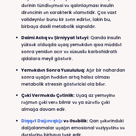
dərinin tündləşməsi və qalınlaşması insulin
dirəncinin ən xarakterik əlamətidir. Çox vaxt
valideynlər bunu kir zənn edirlər, lakin bu,
birbaşa daxili metabolik siqnaldır.
Daimi Aclıq və Şirniyyat İstəyi:
Qanda insulin
yüksək olduqda uşaq yeməkdən qısa müddət
sonra yenidən acır və xüsusilə karbohidratlı
qidalara meyil göstərir.
Yeməkdən Sonra Yuxululuq:
Ağır bir nahardan
sonra uşağın həddən artıq halsız olması
metabolik stressin göstəricisi ola bilər.
Çəki Verməkdə Çətinlik:
Uşaq az yeməyinə
rəğmən çəki verə bilmir və ya sürətlə çəki
almağa davam edir.
Diqqət Dağınıqlığı
və Əsəbilik:
Qan şəkərindəki
dalğalanmalar uşağın emosional vəziyyətinə və
dərslərinə birbaşa təsir edir.