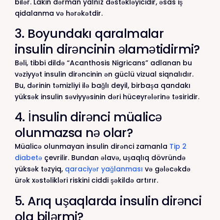
bilər. Lakin dərman yalnız dəstəkləyicidir, əsas iş
qidalanma və hərəkətdir.
3. Boyundakı qaralmalar
insulin dirəncinin əlamətidirmi?
Bəli, tibbi dildə “Acanthosis Nigricans” adlanan bu
vəziyyət insulin dirəncinin ən güclü vizual siqnalıdır.
Bu, dərinin təmizliyi ilə bağlı deyil, birbaşa qandakı
yüksək insulin səviyyəsinin dəri hüceyrələrinə təsiridir.
4. İnsulin dirənci müalicə
olunmazsa nə olar?
Müalicə olunmayan insulin dirənci zamanla
Tip 2
diabetə
çevrilir. Bundan əlavə, uşaqlıq dövründə
yüksək təzyiq,
qaraciyər yağlanması
və gələcəkdə
ürək xəstəlikləri riskini ciddi şəkildə artırır.
5. Arıq uşaqlarda insulin dirənci
ola bilərmi?