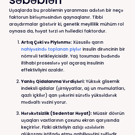
Uşaqlarda bu problemin yaranması adətən bir neçə
faktorun birləşməsindən qaynaqlanır. Tibbi
araşdırmalar göstərir ki, genetik meyillilik mühüm rol
oynasa da, həyat tərzi ən həlledici faktordur.
Artıq Çəki və Piylənmə:
Xüsusilə qarın
nahiyəsində toplanan piylər
insulin dirəncinin bir
nömrəli tetikleyicisidir. Yağ toxuması bədəndə
iltihabi proseslərə yol açaraq insulinin
effektivliyini azaldır.
Yanlış Qidalanma Vərdişləri:
Yüksək glisemik
indeksli qidalar (şirniyyatlar, ağ un məmulatları,
qazlı içkilər) qan şəkərini sürətlə yüksəldərək
mədəaltı vəzini yorur.
Hərəkətsizlik (Sedentar Həyat):
Müasir dövrün
uşaqları vaxtlarının çoxunu ekran qarşısında
keçirirlər. Fiziki aktivliyin azlığı əzələlərin
qlükozanı istifadə etmə qabiliyyətini zəiflədir.