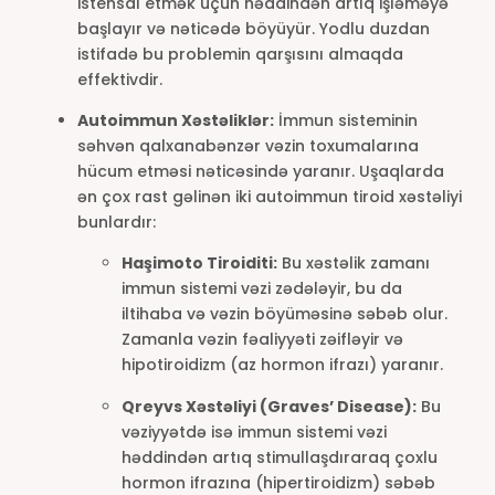
istehsal etmək üçün həddindən artıq işləməyə
başlayır və nəticədə böyüyür. Yodlu duzdan
istifadə bu problemin qarşısını almaqda
effektivdir.
Autoimmun Xəstəliklər:
İmmun sisteminin
səhvən qalxanabənzər vəzin toxumalarına
hücum etməsi nəticəsində yaranır. Uşaqlarda
ən çox rast gəlinən iki autoimmun tiroid xəstəliyi
bunlardır:
Haşimoto Tiroiditi:
Bu xəstəlik zamanı
immun sistemi vəzi zədələyir, bu da
iltihaba və vəzin böyüməsinə səbəb olur.
Zamanla vəzin fəaliyyəti zəifləyir və
hipotiroidizm (az hormon ifrazı) yaranır.
Qreyvs Xəstəliyi (Graves’ Disease):
Bu
vəziyyətdə isə immun sistemi vəzi
həddindən artıq stimullaşdıraraq çoxlu
hormon ifrazına (hipertiroidizm) səbəb