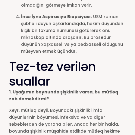
olmadığını görməyə imkan verir.
İncə İynə Aspirasiya Biopsiyası:
USM zamanı
şübhəli düyün aşkarlandıqda, həkim düyündən
kiçik bir toxuma nümunəsi götürərək onu
mikroskop altında araşdırır. Bu prosedur
düyünün xoşxassəli və ya bədxassəli olduğunu
müəyyən etmək üçündür.
Tez-tez verilən
suallar
1. Uşağımın boynunda şişkinlik varsa, bu mütləq
zob deməkdirmi?
Xeyr, mütləq deyil. Boyundakı şişkinlik limfa
düyünlərinin böyüməsi, infeksiya və ya digər
səbəblərdən də yarana bilər. Ancaq hər bir halda,
boyunda şişkinlik müşahidə etdikdə mütləq həkimə