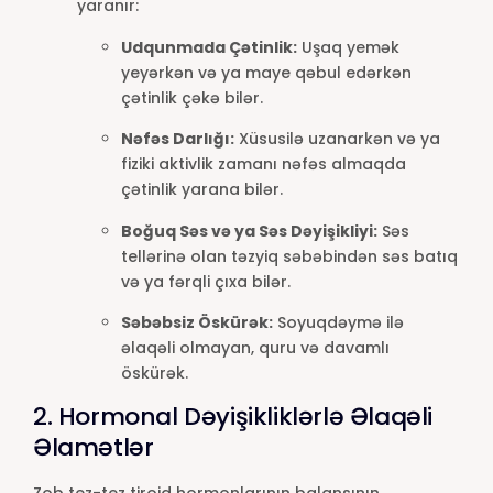
yaranır:
Udqunmada Çətinlik:
Uşaq yemək
yeyərkən və ya maye qəbul edərkən
çətinlik çəkə bilər.
Nəfəs Darlığı:
Xüsusilə uzanarkən və ya
fiziki aktivlik zamanı nəfəs almaqda
çətinlik yarana bilər.
Boğuq Səs və ya Səs Dəyişikliyi:
Səs
tellərinə olan təzyiq səbəbindən səs batıq
və ya fərqli çıxa bilər.
Səbəbsiz Öskürək:
Soyuqdəymə ilə
əlaqəli olmayan, quru və davamlı
öskürək.
2. Hormonal Dəyişikliklərlə Əlaqəli
Əlamətlər