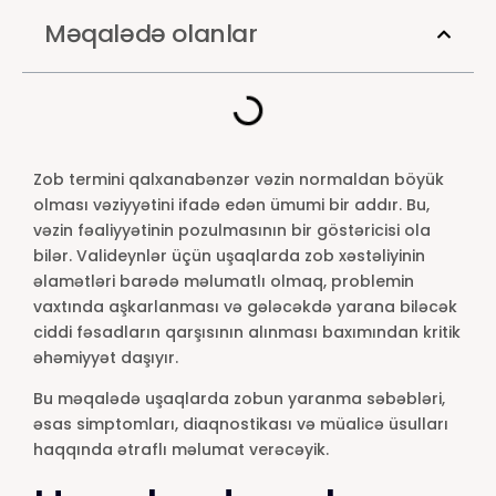
Məqalədə olanlar
Zob termini qalxanabənzər vəzin normaldan böyük
olması vəziyyətini ifadə edən ümumi bir addır. Bu,
vəzin fəaliyyətinin pozulmasının bir göstəricisi ola
bilər. Valideynlər üçün uşaqlarda zob xəstəliyinin
əlamətləri barədə məlumatlı olmaq, problemin
vaxtında aşkarlanması və gələcəkdə yarana biləcək
ciddi fəsadların qarşısının alınması baxımından kritik
əhəmiyyət daşıyır.
Bu məqalədə uşaqlarda zobun yaranma səbəbləri,
əsas simptomları, diaqnostikası və müalicə üsulları
haqqında ətraflı məlumat verəcəyik.