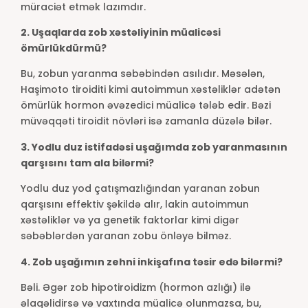
müraciət etmək lazımdır.
2. Uşaqlarda zob xəstəliyinin müalicəsi
ömürlükdürmü?
Bu, zobun yaranma səbəbindən asılıdır. Məsələn,
Haşimoto tiroiditi kimi autoimmun xəstəliklər adətən
ömürlük hormon əvəzedici müalicə tələb edir. Bəzi
müvəqqəti tiroidit növləri isə zamanla düzələ bilər.
3. Yodlu duz istifadəsi uşağımda zob yaranmasının
qarşısını tam ala bilərmi?
Yodlu duz yod çatışmazlığından yaranan zobun
qarşısını effektiv şəkildə alır, lakin autoimmun
xəstəliklər və ya genetik faktorlar kimi digər
səbəblərdən yaranan zobu önləyə bilməz.
4. Zob uşağımın zehni inkişafına təsir edə bilərmi?
Bəli. Əgər zob hipotiroidizm (hormon azlığı) ilə
əlaqəlidirsə və vaxtında müalicə olunmazsa, bu,