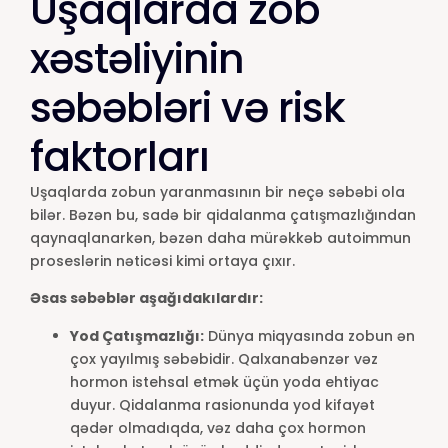
Uşaqlarda zob
xəstəliyinin
səbəbləri və risk
faktorları
Uşaqlarda zobun yaranmasının bir neçə səbəbi ola
bilər. Bəzən bu, sadə bir qidalanma çatışmazlığından
qaynaqlanarkən, bəzən daha mürəkkəb autoimmun
proseslərin nəticəsi kimi ortaya çıxır.
Əsas səbəblər aşağıdakılardır:
Yod Çatışmazlığı:
Dünya miqyasında zobun ən
çox yayılmış səbəbidir. Qalxanabənzər vəz
hormon istehsal etmək üçün yoda ehtiyac
duyur. Qidalanma rasionunda yod kifayət
qədər olmadıqda, vəz daha çox hormon