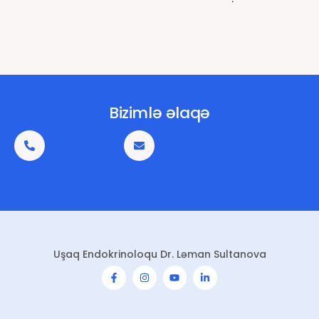
Bizimlə əlaqə
+994 50 309 96 01
info@usaqendokrinoloq.az
Uşaq Endokrinoloqu Dr. Ləman Sultanova