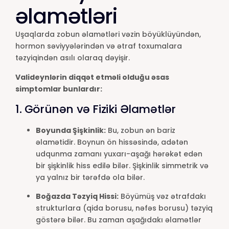
əlamətləri
Uşaqlarda zobun əlamətləri vəzin böyüklüyündən,
hormon səviyyələrindən və ətraf toxumalara
təzyiqindən asılı olaraq dəyişir.
Valideynlərin diqqət etməli olduğu əsas
simptomlar bunlardır:
1. Görünən və Fiziki Əlamətlər
Boyunda Şişkinlik:
Bu, zobun ən bariz
əlamətidir. Boynun ön hissəsində, adətən
udqunma zamanı yuxarı-aşağı hərəkət edən
bir şişkinlik hiss edilə bilər. Şişkinlik simmetrik və
ya yalnız bir tərəfdə ola bilər.
Boğazda Təzyiq Hissi:
Böyümüş vəz ətrafdakı
strukturlara (qida borusu, nəfəs borusu) təzyiq
göstərə bilər. Bu zaman aşağıdakı əlamətlər