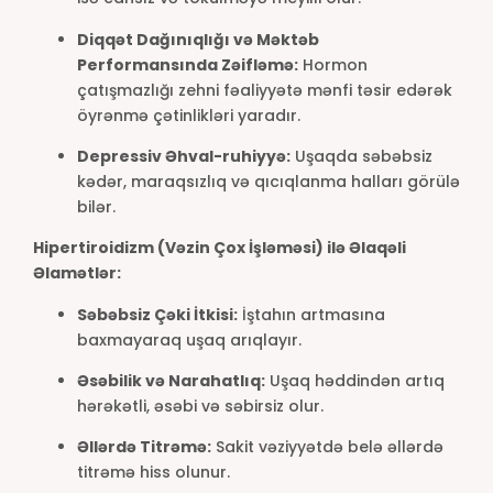
Diqqət Dağınıqlığı və Məktəb
Performansında Zəifləmə:
Hormon
çatışmazlığı zehni fəaliyyətə mənfi təsir edərək
öyrənmə çətinlikləri yaradır.
Depressiv Əhval-ruhiyyə:
Uşaqda səbəbsiz
kədər, maraqsızlıq və qıcıqlanma halları görülə
bilər.
Hipertiroidizm (Vəzin Çox İşləməsi) ilə Əlaqəli
Əlamətlər:
Səbəbsiz Çəki İtkisi:
İştahın artmasına
baxmayaraq uşaq arıqlayır.
Əsəbilik və Narahatlıq:
Uşaq həddindən artıq
hərəkətli, əsəbi və səbirsiz olur.
Əllərdə Titrəmə:
Sakit vəziyyətdə belə əllərdə
titrəmə hiss olunur.