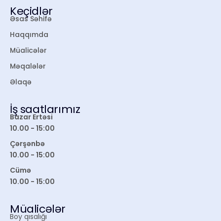
Keçidlər
Əsas Səhifə
Haqqımda
Müalicələr
Məqalələr
Əlaqə
İş saatlarımız
Bazar Ertəsi
10.00 - 15:00
Çərşənbə
10.00 - 15:00
Cümə
10.00 - 15:00
Müalicələr
Boy qısalığı