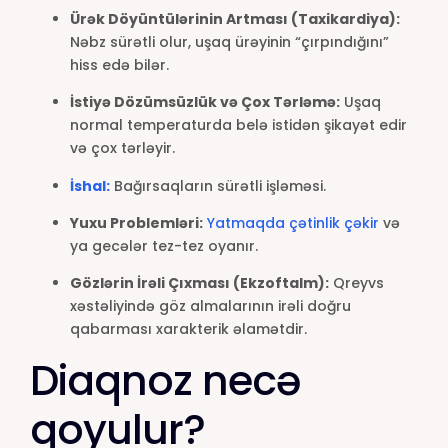
Ürək Döyüntülərinin Artması (Taxikardiya):
Nəbz sürətli olur, uşaq ürəyinin “çırpındığını”
hiss edə bilər.
İstiyə Dözümsüzlük və Çox Tərləmə:
Uşaq
normal temperaturda belə istidən şikayət edir
və çox tərləyir.
İshal:
Bağırsaqların sürətli işləməsi.
Yuxu Problemləri:
Yatmaqda çətinlik çəkir
və
ya gecələr tez-tez oyanır.
Gözlərin İrəli Çıxması (Ekzoftalm):
Qreyvs
xəstəliyində göz almalarının irəli doğru
qabarması xarakterik əlamətdir.
Diaqnoz necə
qoyulur?