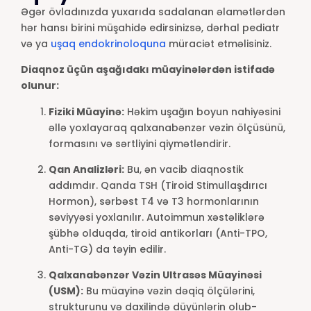
Əgər övladınızda yuxarıda sadalanan əlamətlərdən
hər hansı birini müşahidə edirsinizsə, dərhal pediatr
və ya
uşaq endokrinoloquna
müraciət etməlisiniz.
Diaqnoz üçün aşağıdakı müayinələrdən istifadə
olunur:
Fiziki Müayinə:
Həkim uşağın boyun nahiyəsini
əllə yoxlayaraq qalxanabənzər vəzin ölçüsünü,
formasını və sərtliyini qiymətləndirir.
Qan Analizləri:
Bu, ən vacib diaqnostik
addımdır. Qanda TSH (Tiroid Stimullaşdırıcı
Hormon), sərbəst T4 və T3 hormonlarının
səviyyəsi yoxlanılır. Autoimmun xəstəliklərə
şübhə olduqda, tiroid antikorları (Anti-TPO,
Anti-TG) da təyin edilir.
Qalxanabənzər Vəzin Ultrasəs Müayinəsi
(USM):
Bu müayinə vəzin dəqiq ölçülərini,
strukturunu və daxilində düyünlərin olub-