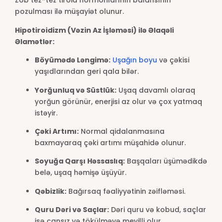
Zob tez-tez tiroid hormonlarının balansının
pozulması ilə müşayiət olunur.
Hipotiroidizm (Vəzin Az İşləməsi) ilə Əlaqəli
Əlamətlər:
Böyümədə Ləngimə:
Uşağın boyu
və çəkisi
yaşıdlarından geri qala bilər.
Yorğunluq və Süstlük:
Uşaq davamlı olaraq
yorğun görünür, enerjisi az olur və çox yatmaq
istəyir.
Çəki Artımı:
Normal qidalanmasına
baxmayaraq çəki artımı müşahidə olunur.
Soyuğa Qarşı Həssaslıq:
Başqaları üşümədikdə
belə, uşaq həmişə üşüyür.
Qəbizlik:
Bağırsaq fəaliyyətinin zəifləməsi.
Quru Dəri və Saçlar:
Dəri quru və kobud, saçlar
isə cansız və tökülməyə meyilli olur.