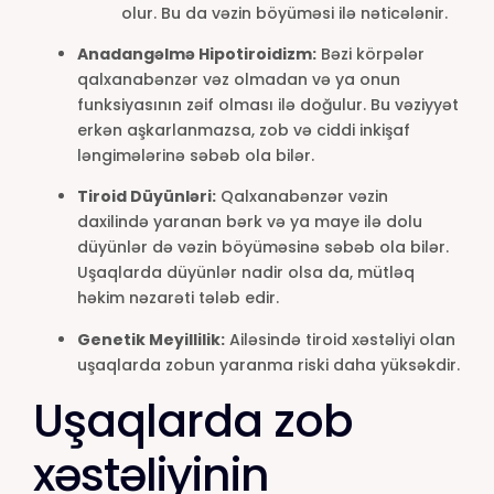
olur. Bu da vəzin böyüməsi ilə nəticələnir.
Anadangəlmə Hipotiroidizm:
Bəzi körpələr
qalxanabənzər vəz olmadan və ya onun
funksiyasının zəif olması ilə doğulur. Bu vəziyyət
erkən aşkarlanmazsa, zob və ciddi inkişaf
ləngimələrinə səbəb ola bilər.
Tiroid Düyünləri:
Qalxanabənzər vəzin
daxilində yaranan bərk və ya maye ilə dolu
düyünlər də vəzin böyüməsinə səbəb ola bilər.
Uşaqlarda düyünlər nadir olsa da, mütləq
həkim nəzarəti tələb edir.
Genetik Meyillilik:
Ailəsində tiroid xəstəliyi olan
uşaqlarda zobun yaranma riski daha yüksəkdir.
Uşaqlarda zob
xəstəliyinin