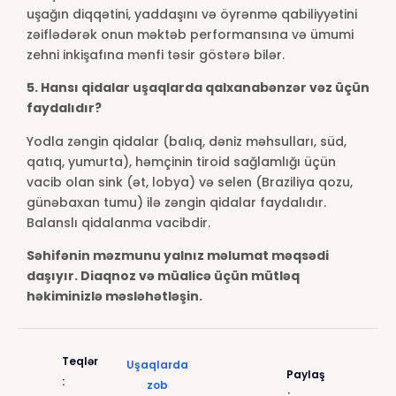
uşağın diqqətini, yaddaşını və öyrənmə qabiliyyətini
zəiflədərək onun məktəb performansına və ümumi
zehni inkişafına mənfi təsir göstərə bilər.
5. Hansı qidalar uşaqlarda qalxanabənzər vəz üçün
faydalıdır?
Yodla zəngin qidalar (balıq, dəniz məhsulları, süd,
qatıq, yumurta), həmçinin tiroid sağlamlığı üçün
vacib olan sink (ət, lobya) və selen (Braziliya qozu,
günəbaxan tumu) ilə zəngin qidalar faydalıdır.
Balanslı qidalanma vacibdir.
Səhifənin məzmunu yalnız məlumat məqsədi
daşıyır. Diaqnoz və müalicə üçün mütləq
həkiminizlə məsləhətləşin.
Teqlər
Uşaqlarda
Paylaş
:
zob
: