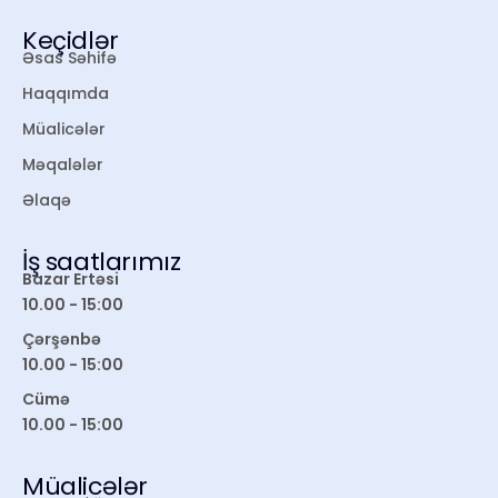
Keçidlər
Əsas Səhifə
Haqqımda
Müalicələr
Məqalələr
Əlaqə
İş saatlarımız
Bazar Ertəsi
10.00 - 15:00
Çərşənbə
10.00 - 15:00
Cümə
10.00 - 15:00
Müalicələr