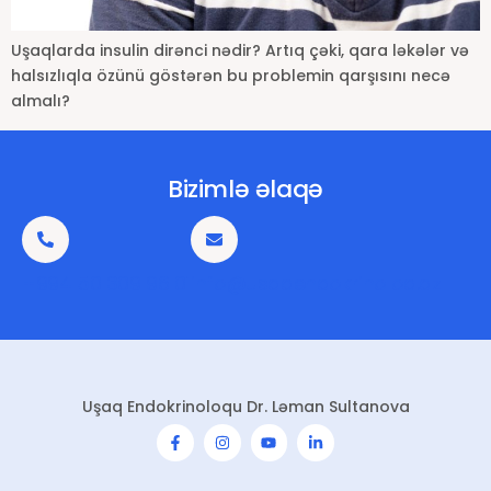
Uşaqlarda insulin dirənci nədir? Artıq çəki, qara ləkələr və
halsızlıqla özünü göstərən bu problemin qarşısını necə
almalı?
Bizimlə əlaqə
+994 50 309 96 01
info@usaqendokrinoloq.az
Uşaq Endokrinoloqu Dr. Ləman Sultanova