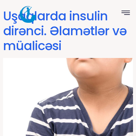
Uşaqlarda insulin
dirənci. Əlamətlər və
müalicəsi