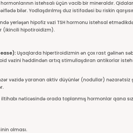
d hormonlarının istehsalı üçün vacib bir mineraldır. Qida
əiflədə bilər. Yodlaşdırılmış duz istifadəsi bu riskin qarş
ndə yerləşən hipofiz vəzi TSH hormonu istehsal etmədikdə
(ikincili hipotiroidizm).
sease):
Uşaqlarda hipertiroidizmin ən çox rast gəlinən sə
roid vəzini həddindən artıq stimullaşdıran antikorlar isteh
ər vəzidə yaranan aktiv düyünlər (nodullar) nəzarətsiz ş
r.
 iltihabı nəticəsində orada toplanmış hormonlar qana sı
sinin olması.