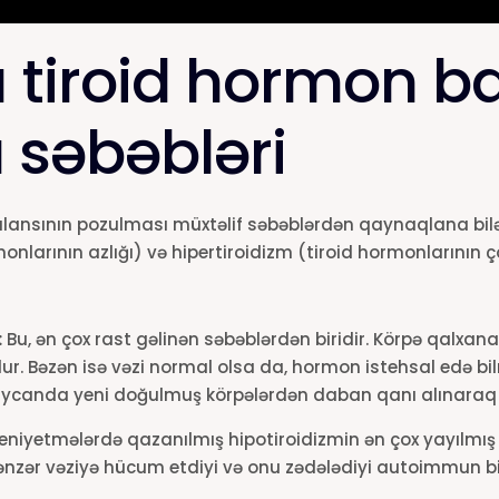
 tiroid hormon b
 səbəbləri
lansının pozulması müxtəlif səbəblərdən qaynaqlana bilə
onlarının azlığı) və hipertiroidizm (tiroid hormonlarının ç
:
Bu, ən çox rast gəlinən səbəblərdən biridir. Körpə qalx
lur. Bəzən isə vəzi normal olsa da, hormon istehsal edə bi
ycanda yeni doğulmuş körpələrdən daban qanı alınaraq skr
niyetmələrdə qazanılmış hipotiroidizmin ən çox yayılmış
zər vəziyə hücum etdiyi və onu zədələdiyi autoimmun bir 