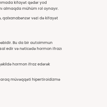
lanmada kifayət qədər yod
ısını almaqda mühüm rol oynayır.
, qalxanabənzər vəzi də kifayət
bəbidir. Bu da bir autoimmun
sal edir və nəticədə hormon ifrazı
əkildə hormon ifraz edərək
zaraq müvəqqəti hipertiroidizmə