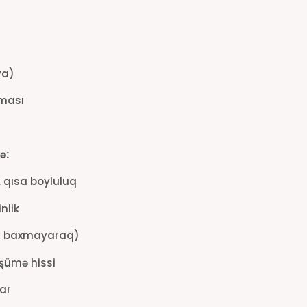
ya)
lması
ə:
, qısa boyluluq
nlik
ığa baxmayaraq)
şümə hissi
lar