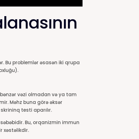
alanasının
r. Bu problemlər əsasən iki qrupa
oxluğu).
anabənzər vəzi olmadan və ya tam
lmir. Məhz buna görə əksər
ininq testi aparılır.
 səbəbidir. Bu, orqanizmin immun
xəstəlikdir.