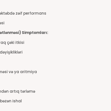
məktəbdə zəif performans
əsi
rətlənməsi) Simptomları:
q çəki itkisi
əyişiklikləri
məsi və ya aritmiya
ndən artıq tərləmə
 bəzən ishal