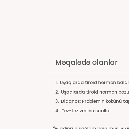
Məqalədə olanlar
Uşaqlarda tiroid hormon balan
Uşaqlarda tiroid hormon pozu
Diaqnoz: Problemin kökünü 
Tez-tez verilən suallar
Övladınızın sağlam böyüməsi və ink