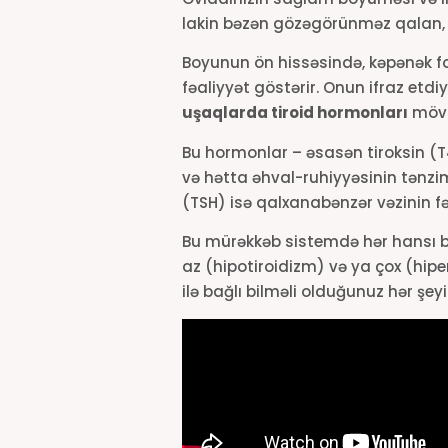
lakin bəzən gözəgörünməz qalan, l
Boyunun ön hissəsində, kəpənək f
fəaliyyət göstərir. Onun ifraz etdi
uşaqlarda tiroid hormonları
mövz
Bu hormonlar – əsasən tiroksin (
T
və hətta əhval-ruhiyyəsinin tənzim
(TSH) isə qalxanabənzər vəzinin fəa
Bu mürəkkəb sistemdə hər hansı bi
az (hipotiroidizm) və ya çox (hipe
ilə bağlı bilməli olduğunuz hər ş