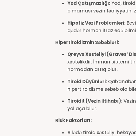
Yod Çatışmazlığı:
Yod, tiroi
olmaması vəzin fəaliyyətini z
Hipofiz Vəzi Problemləri:
Beyi
qədər hormon ifraz edə bilmir 
Hipertiroidizmin Səbəbləri:
Qreyvs Xəstəliyi (Graves’ Di
xəstəlikdir. İmmun sistemi ti
normadan artıq olur.
Tiroid Düyünləri:
Qalxanabənz
hipertiroidizmə səbəb ola bilə
Tiroidit (Vəzin İltihabı):
Vəzin
yol aça bilər.
Risk Faktorları:
Ailədə tiroid xəstəliyi hekayə