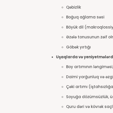
Qəbizlik
Boğuq ağlama səsi
Böyük dil (makroqlossi
Əzələ tonusunun zəif o
Göbək yırtığı
Uşaqlarda və yeniyetmələrd
Boy artımının ləngiməsi
Daimi yorğunluq və əzgi
Çəki artımı (iştahsızl
Soyuğa dözümsüzlük, ü
Quru dəri və kövrək saç