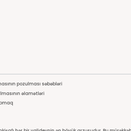
asının pozulması səbəbləri
lmasının əlamətləri
tapmaq
işafı hər bir valideynin ən böyük arzusudur. Bu mürəkkəb 