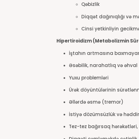
Qəbizlik
Diqqət dağınıqlığı və 
Cinsi yetkinliyin gecikm
Hipertiroidizm (Metabolizmin Sü
İştahın artmasına baxmayara
Əsəbilik, narahatlıq və əhval d
Yuxu problemləri
Ürək döyüntülərinin sürətlən
Əllərdə əsmə (tremor)
İstiyə dözümsüzlük və həddi
Tez-tez bağırsaq hərəkətləri,
Diqqəti cəmləməkdə çətinlik