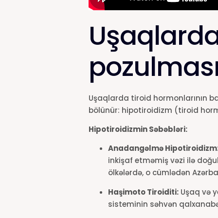
Uşaqlarda
pozulması
Uşaqlarda tiroid hormonlarının ba
bölünür: hipotiroidizm (tiroid horm
Hipotiroidizmin Səbəbləri:
Anadangəlmə Hipotiroidizm
inkişaf etməmiş vəzi ilə doğu
ölkələrdə, o cümlədən Azərba
Haşimoto Tiroiditi:
Uşaq və ye
sisteminin səhvən qalxanabən