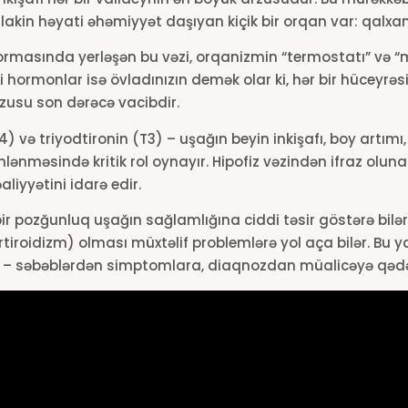
akin həyati əhəmiyyət daşıyan kiçik bir orqan var: qalxan
ormasında yerləşən bu vəzi, orqanizmin “termostatı” və “
yi hormonlar isə övladınızın demək olar ki, hər bir hüceyrə
usu son dərəcə vacibdir.
4
) və triyodtironin (
T
3
) – uşağın beyin inkişafı, boy artımı
lənməsində kritik rol oynayır. Hipofiz vəzindən ifraz oluna
liyyətini idarə edir.
r pozğunluq uşağın sağlamlığına ciddi təsir göstərə bilə
rtiroidizm) olması müxtəlif problemlərə yol aça bilər. Bu 
eyi – səbəblərdən simptomlara, diaqnozdan müalicəyə qədər 