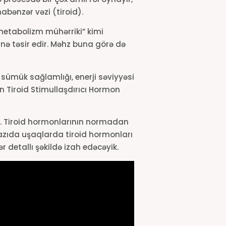
abənzər vəzi (tiroid).
metabolizm mühərriki” kimi
sinə təsir edir. Məhz buna görə də
, sümük sağlamlığı, enerji səviyyəsi
n Tiroid Stimullaşdırıcı Hormon
r. Tiroid hormonlarının normadan
yazıda uşaqlarda tiroid hormonları
detallı şəkildə izah edəcəyik.