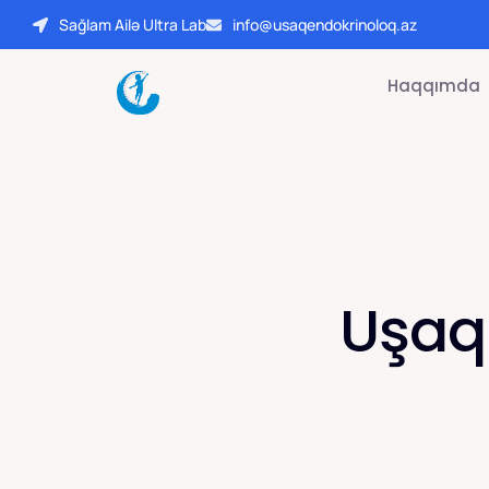
Sağlam Ailə Ultra Lab
info@usaqendokrinoloq.az
Haqqımda
Uşaql