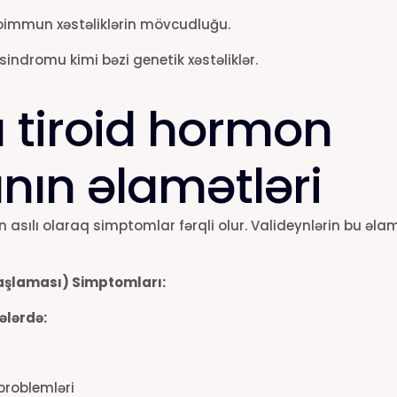
utoimmun xəstəliklərin mövcudluğu.
indromu kimi bəzi genetik xəstəliklər.
 tiroid hormon
nın əlamətləri
 asılı olaraq simptomlar fərqli olur. Valideynlərin bu əlam
aşlaması) Simptomları:
ələrdə:
roblemləri