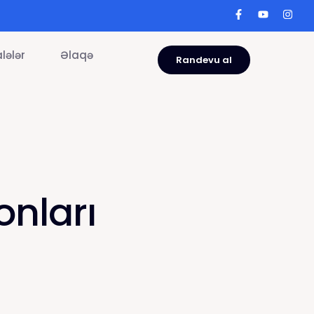
lələr
Əlaqə
Randevu al
onları