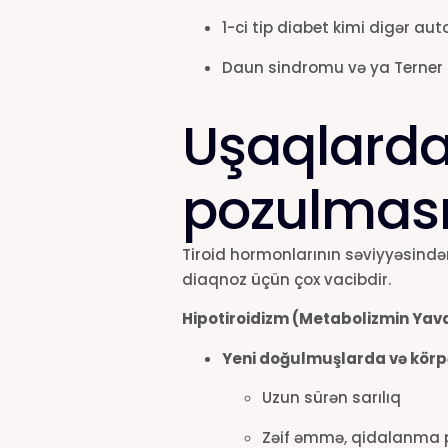
1-ci tip diabet kimi digər a
Daun sindromu və ya Terner s
Uşaqlarda
pozulması
Tiroid hormonlarının səviyyəsindən
diaqnoz üçün çox vacibdir.
Hipotiroidizm (Metabolizmin Yav
Yeni doğulmuşlarda və körp
Uzun sürən sarılıq
Zəif əmmə, qidalanma p