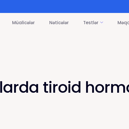
Müalicələr
Nəticələr
Testlər
Məqa
arda tiroid horm