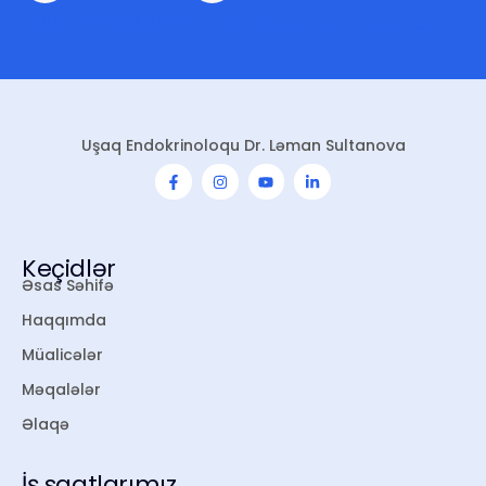
+994 50 309 96 01
info@usaqendokrinoloq.az
Uşaq Endokrinoloqu Dr. Ləman Sultanova
Keçidlər
Əsas Səhifə
Haqqımda
Müalicələr
Məqalələr
Əlaqə
İş saatlarımız