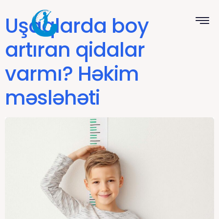
Uşaqlarda boy
artıran qidalar
varmı? Həkim
məsləhəti