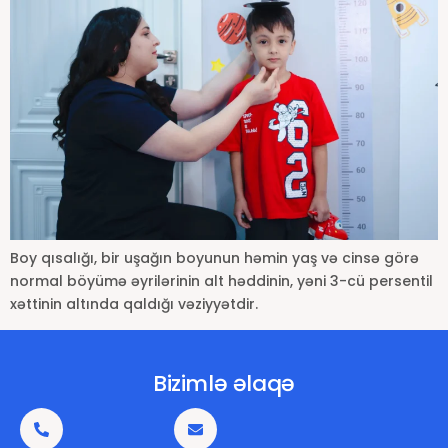
Boy qısalığı, bir uşağın boyunun həmin yaş və cinsə görə
normal böyümə əyrilərinin alt həddinin, yəni 3-cü persentil
xəttinin altında qaldığı vəziyyətdir.
Bizimlə əlaqə