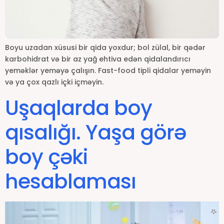
Boyu uzadan xüsusi bir qida yoxdur; bol zülal, bir qədər
karbohidrat və bir az yağ ehtiva edən qidalandırıcı
yeməklər yeməyə çalışın. Fast-food tipli qidalar yeməyin
və ya çox qazlı içki içməyin.
Uşaqlarda boy
qısalığı. Yaşa görə
boy çəki
hesablaması