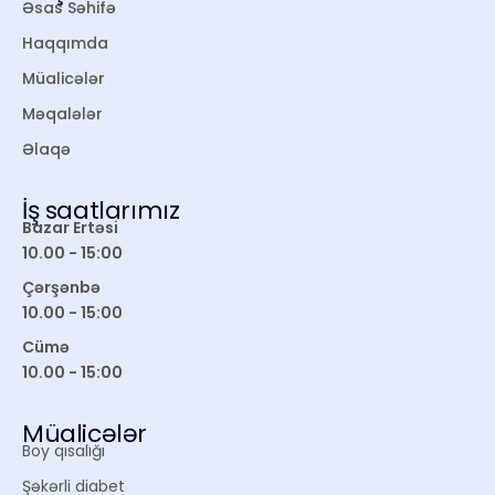
Əsas Səhifə
Haqqımda
Müalicələr
Məqalələr
Əlaqə
İş saatlarımız
Bazar Ertəsi
10.00 - 15:00
Çərşənbə
10.00 - 15:00
Cümə
10.00 - 15:00
Müalicələr
Boy qısalığı
Şəkərli diabet