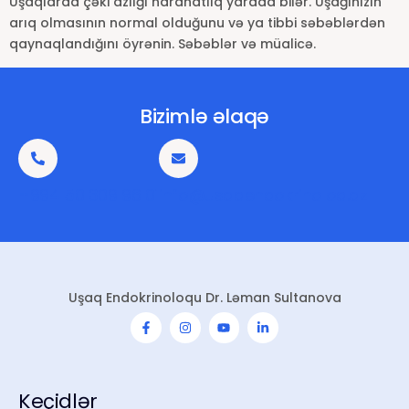
Uşaqlarda çəki azlığı narahatlıq yarada bilər. Uşağınızın
arıq olmasının normal olduğunu və ya tibbi səbəblərdən
qaynaqlandığını öyrənin. Səbəblər və müalicə.
Bizimlə əlaqə
+994 50 309 96 01
info@usaqendokrinoloq.az
Uşaq Endokrinoloqu Dr. Ləman Sultanova
Keçidlər